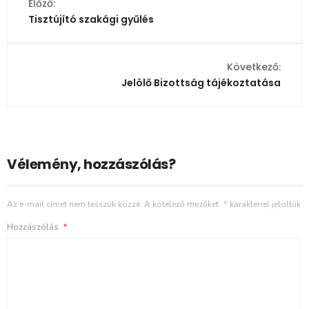
Előző:
Tisztújító szakági gyűlés
Következő:
Jelölő Bizottság tájékoztatása
Vélemény, hozzászólás?
Az e-mail címet nem tesszük közzé.
A kötelező mezőket
*
karakterrel jelöltük
Hozzászólás
*