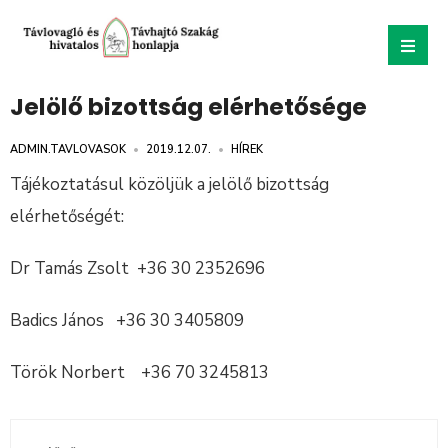
Jelölő bizottság elérhetősége
ADMIN.TAVLOVASOK
•
2019.12.07.
•
HÍREK
Tájékoztatásul közöljük a jelölő bizottság
elérhetőségét:
Dr Tamás Zsolt +36 30 2352696
Badics János +36 30 3405809
Török Norbert +36 70 3245813