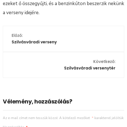
ezeket ő összegyűjti, és a benzinkúton beszerzik nekünk
a verseny idejére.
Előző:
Szilvásváradi verseny
Következő:
Szilvásváradi versenytér
Vélemény, hozzászólás?
Az e-mail címet nem tesszük közzé.
A kötelező mezőket
*
karakterrel jelöltük