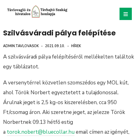
Szilvásváradi pálya felépítése
ADMIN.TAVLOVASOK
•
2021.09.10.
•
HÍREK
A szilvásváradi pálya felépítéséről mellékelten találtok
egy táblázatot.
A versenytérrel közvetlen szomszédos egy MOL kút,
ahol Török Norbert egyeztetett a tulajdonossal.
Árulnak jeget is 2,5 kg-os kiszerelésben, cca 950
Ft/csomag áron. Aki szeretne jeget, az jelezze Török
Norbertnek 09.13 hétfő estig
a
torok.nobert@bluecollar.hu
email címen az igényét,