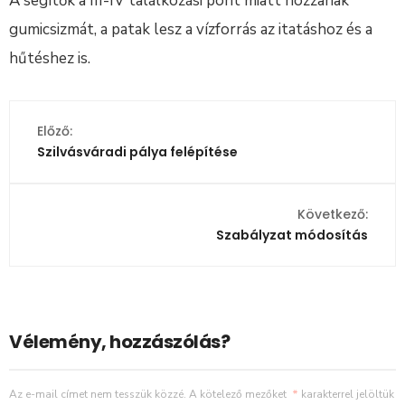
A segítők a III-IV találkozási pont miatt hozzanak
gumicsizmát, a patak lesz a vízforrás az itatáshoz és a
hűtéshez is.
Előző:
Szilvásváradi pálya felépítése
Következő:
Szabályzat módosítás
Vélemény, hozzászólás?
Az e-mail címet nem tesszük közzé.
A kötelező mezőket
*
karakterrel jelöltük