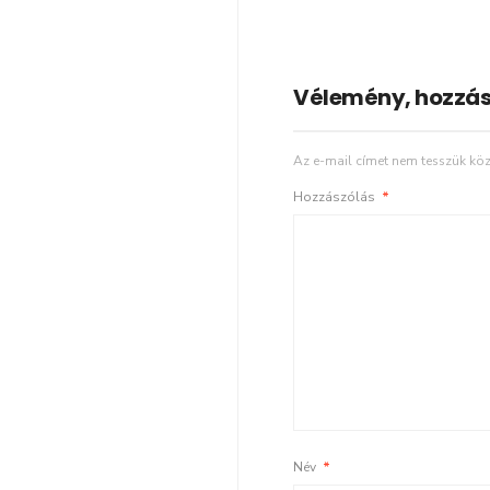
Vélemény, hozzás
Az e-mail címet nem tesszük köz
Hozzászólás
*
Név
*