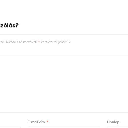
zólás?
zé.
A kötelező mezőket
*
karakterrel jelöltük
E-mail cím
*
Honlap