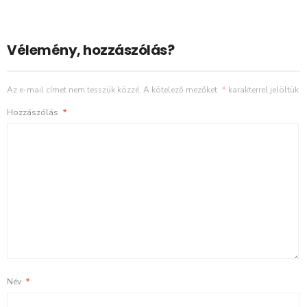
Vélemény, hozzászólás?
Az e-mail címet nem tesszük közzé.
A kötelező mezőket
*
karakterrel jelöltük
Hozzászólás
*
Név
*