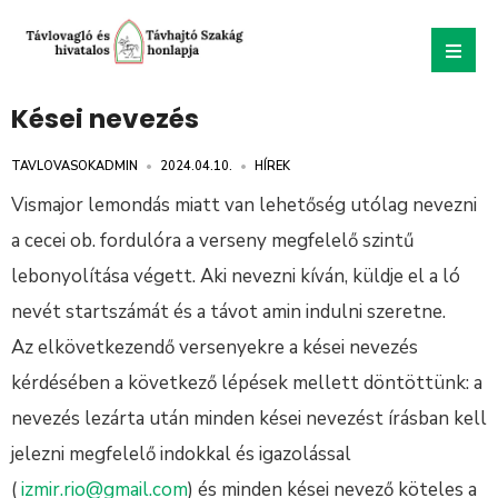
Kései nevezés
TAVLOVASOKADMIN
•
2024.04.10.
•
HÍREK
Vismajor lemondás miatt van lehetőség utólag nevezni
a cecei ob. fordulóra a verseny megfelelő szintű
lebonyolítása végett. Aki nevezni kíván, küldje el a ló
nevét startszámát és a távot amin indulni szeretne.
Az elkövetkezendő versenyekre a kései nevezés
kérdésében a következő lépések mellett döntöttünk: a
nevezés lezárta után minden kései nevezést írásban kell
jelezni megfelelő indokkal és igazolással
(
izmir.rio@gmail.com
) és minden kései nevező köteles a