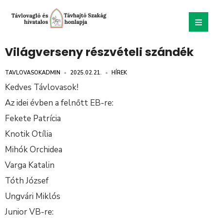
Világverseny részvételi szándék
TAVLOVASOKADMIN
•
2025.02.21.
•
HÍREK
Kedves Távlovasok!
Az idei évben a felnőtt EB-re:
Fekete Patrícia
Knotik Otília
Mihók Orchidea
Varga Katalin
Tóth József
Ungvári Miklós
Junior VB-re: