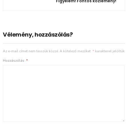
Figyelem! Fontos közlemény!
Vélemény, hozzászólás?
Az e-mail címet nem tesszük közzé.
A kötelező mezőket
*
karakterrel jelöltük
Hozzászólás
*