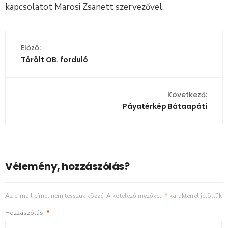
kapcsolatot Marosi Zsanett szervezővel.
Előző:
Törölt OB. forduló
Következő:
Páyatérkép Bátaapáti
Vélemény, hozzászólás?
Az e-mail címet nem tesszük közzé.
A kötelező mezőket
*
karakterrel jelöltük
Hozzászólás
*