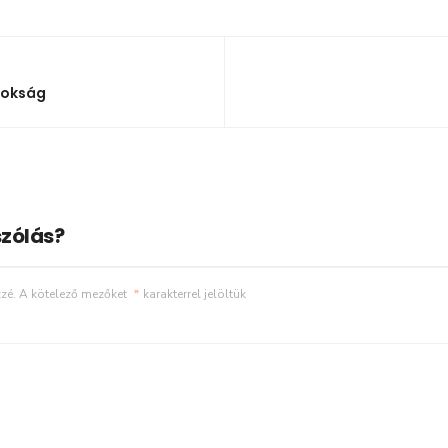
nokság
zólás?
zé.
A kötelező mezőket
*
karakterrel jelöltük