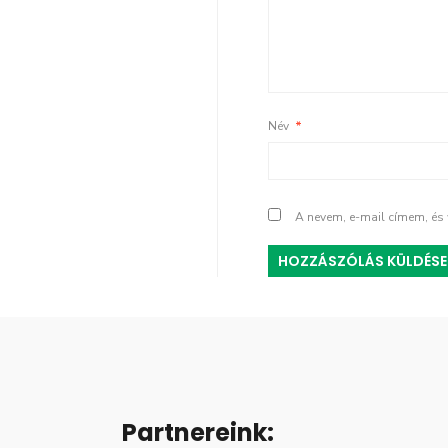
Név
*
A nevem, e-mail címem, é
Partnereink: