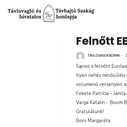
Felnőtt E
TAVLOVASOKADMIN
•
2
Sajnos a felnőtt Európ
Ilyen nehéz minősülési 
volumenű versenyen, az
Fekete Patrícia – Janita
Varga Katalin – Boom
Gratulálunk!
Bors Margaréta