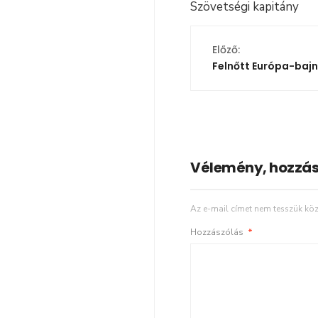
Szövetségi kapitány
Előző:
Felnőtt Európa-baj
Vélemény, hozzás
Az e-mail címet nem tesszük köz
Hozzászólás
*