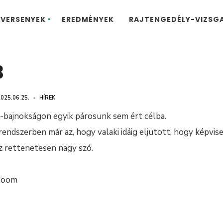
VERSENYEK
EREDMÉNYEK
RAJTENGEDÉLY-VIZSG
B
025.06.25.
•
HÍREK
a-bajnokságon egyik párosunk sem ért célba.
rendszerben már az, hogy valaki idáig eljutott, hogy képvise
 rettenetesen nagy szó.
 Boom