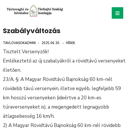
Szabályváltozás
TAVLOVASOKADMIN
•
2025.06.30.
•
HÍREK
Tisztelt Versenyzők!
Emlékeztető az új szabalyákról a rövidtávú versenyeket
illetően.
23/A. §: A Magyar Rövidtávú Bajnokság 60 km-nél
rövidebb távú versenyein, illetve egyéb, legfeljebb 59
km hosszú versenyeken (ideértve a 20 km-es
túraversenyeket is), a megengedett legnagyobb
átlagsebesség 16 km/h.
2) A Magyar Rövidtávú Bajnokság 60 km-nél rövidebb