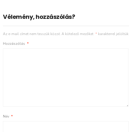
Vélemény, hozzászólás?
Az e-mail címet nem tesszük közzé.
A kötelező mezőket
*
karakterrel jelöltük
Hozzászólás
*
Név
*