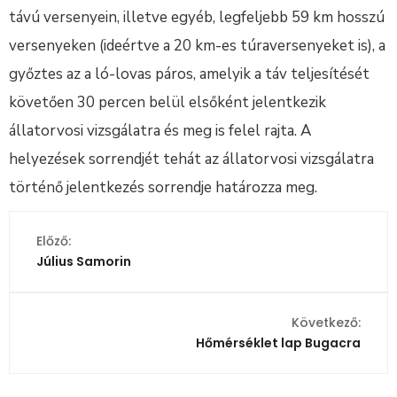
távú versenyein, illetve egyéb, legfeljebb 59 km hosszú
versenyeken (ideértve a 20 km-es túraversenyeket is), a
győztes az a ló-lovas páros, amelyik a táv teljesítését
követően 30 percen belül elsőként jelentkezik
állatorvosi vizsgálatra és meg is felel rajta. A
helyezések sorrendjét tehát az állatorvosi vizsgálatra
történő jelentkezés sorrendje határozza meg.
Előző:
Július Samorin
Következő:
Hőmérséklet lap Bugacra