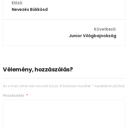
Előző:
Nevezés Bükkösd
Következő:
Junior Világbajnokság
Vélemény, hozzászólás?
Az e-mail címet nem tesszük közzé.
A kötelező mezőket
*
karakterrel jelöltük
Hozzászólás
*