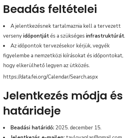
Beadás feltételei
A jelentkezésnek tartalmaznia kell a tervezett
verseny
időpontját
és a szükséges
infrastruktúrát
.
Az időpontok tervezésekor kérjük, vegyék
figyelembe a nemzetközi kiírásokat és időpontokat,
hogy elkerülhető legyen az ütközés.
https://data.fei.org/Calendar/Search.aspx
Jelentkezés módja és
határideje
Beadási határidő:
2025. december 15.
Jelentkezés e-mailen:
tavlovaglas@gmail.com