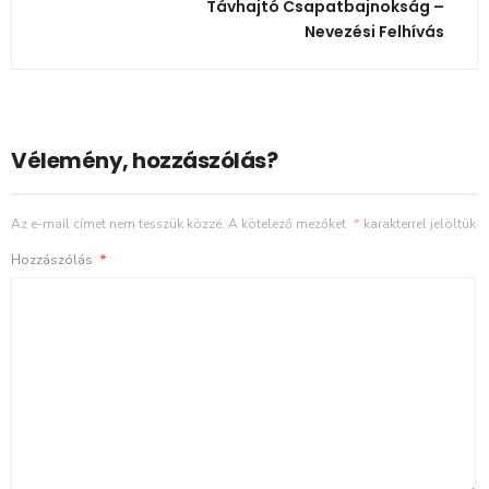
Távhajtó Csapatbajnokság –
Nevezési Felhívás
Vélemény, hozzászólás?
Az e-mail címet nem tesszük közzé.
A kötelező mezőket
*
karakterrel jelöltük
Hozzászólás
*