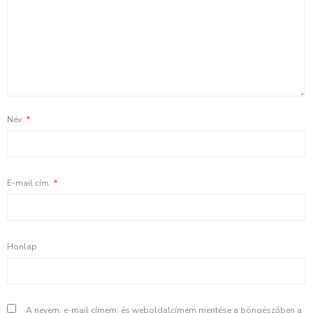
Név
*
E-mail cím
*
Honlap
A nevem, e-mail címem, és weboldalcímem mentése a böngészőben a