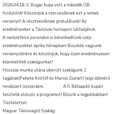
2026.04.18. II. Bugac kupa volt a második OB.
fordulónk! Köszönjük a szervezőknek ezt a remek
versenyt! A résztvevőknek gratulálunk! Az
eredményeket a Távlovas honlapon láthatjátok.
A nemzetközi porondon is bővelkedtünk szép
eredményekkel április hónapban! Büszkék vagyunk
versenyzőinkre és köszönjük, hogy ilyen eredményesen
képviselítek szakágunkat!
Hosszas munka utána sikerült szakágunk 2
tagjának(Fekete Kristóf és Marosi Zsanett )egy időmérő
rendszert összerakni. A II. Bátaapáti kupán
tesztelik először a programot! Bízunk a legjobbakban!
Tisztelettel:
Magyar Távlovagló Szakág