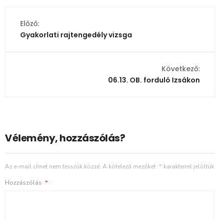
Előző:
Gyakorlati rajtengedély vizsga
Következő:
06.13. OB. forduló Izsákon
Vélemény, hozzászólás?
Az e-mail címet nem tesszük közzé.
A kötelező mezőket
*
karakterrel jelöltük
Hozzászólás
*